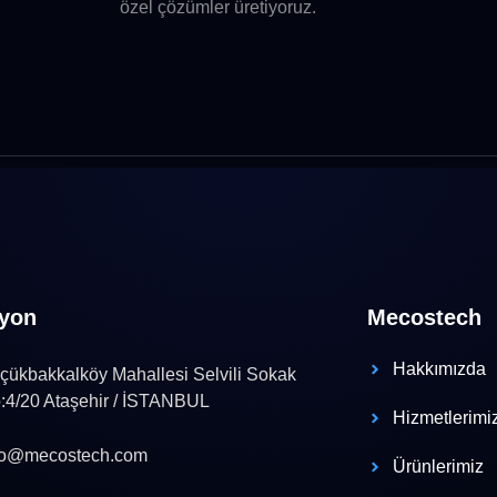
özel çözümler üretiyoruz.
yon
Mecostech
Hakkımızda
çükbakkalköy Mahallesi Selvili Sokak
:4/20 Ataşehir / İSTANBUL
Hizmetlerimi
fo@mecostech.com
Ürünlerimiz