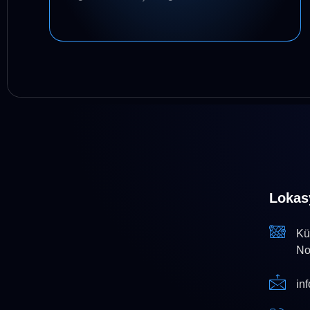
Lokas
Kü
No
in