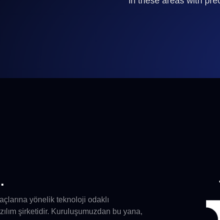
in these areas with pre
.
açlarına yönelik teknoloji odaklı
azılım şirketidir. Kuruluşumuzdan bu yana,