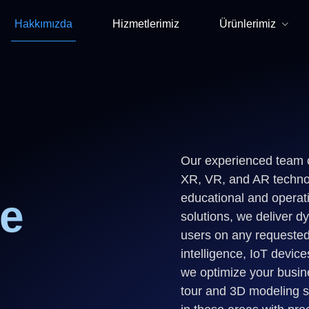
Hakkımızda
Hizmetlerimiz
Ürünlerimiz
Our experienced team c
XR, VR, and AR technolo
educational and operati
re
solutions, we deliver 
users on any requested 
intelligence, IoT devic
we optimize your busine
tour and 3D modeling s